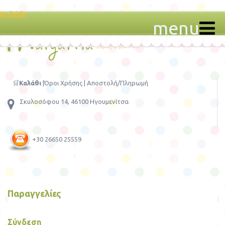
Καλάθι
menu
🛒
Καλάθι
|
Όροι Χρήσης
|
Αποστολή/Πληρωμή
Σκυλοσόφου 14, 46100 Ηγουμενίτσα
+30 26650 25559
Παραγγελίες
Σύνδεση