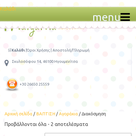
Καλάθι
menu
🛒
Καλάθι
|
Όροι Χρήσης
|
Αποστολή/Πληρωμή
Σκυλοσόφου 14, 46100 Ηγουμενίτσα
+30 26650 25559
Αρχική σελίδα
/
ΒΑΠΤΙΣΗ
/
Αγοράκια
/ Διακόσμηση
Προβάλλονται όλα - 2 αποτελέσματα