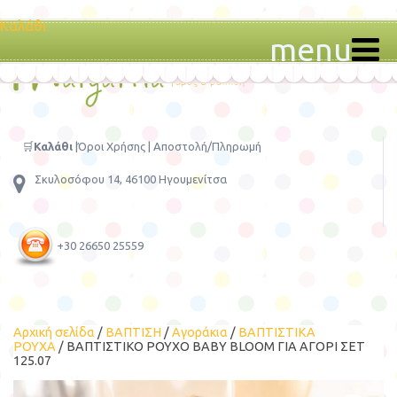
Καλάθι
menu
🛒
Καλάθι
|
Όροι Χρήσης
|
Αποστολή/Πληρωμή
Σκυλοσόφου 14, 46100 Ηγουμενίτσα
+30 26650 25559
Αρχική σελίδα
/
ΒΑΠΤΙΣΗ
/
Αγοράκια
/
ΒΑΠΤΙΣΤΙΚΑ
ΡΟΥΧΑ
/ ΒΑΠΤΙΣΤΙΚΟ ΡΟΥΧΟ BABY BLOOM ΓΙΑ ΑΓΟΡΙ ΣΕΤ
125.07