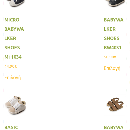
MICRO
BABYWA
BABYWA
LKER
LKER
SHOES
SHOES
BW4031
Mi 1034
58.90
€
Αυτ
44.90
€
Επιλογή
το
Αυτό
προϊ
Επιλογή
το
έχει
προϊόν
πολ
έχει
παρα
πολλαπλές
Οι
παραλλαγές.
επιλ
Οι
μπο
επιλογές
να
μπορούν
επιλ
να
στη
επιλεγούν
σελί
BASIC
BABYWA