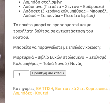
Λαμπάδα στολισμένη
Λαδόπανα (Πετσέτα – Σεντόνι – Εσώρουχα)
Λαδοσετ (3 κεράκια κολυμπήθρας – Μπουκάλι
Λαδιού – Σαπουνάκι – Πετσέτα Ιερέως)
Το πακέτο μπορεί να προσαρμοστεί και με
τροχήλατη βαλίτσα σε αντικατάσταση του
κουτιού.
Μπορείτε να παραγγείλετε με επιπλέον χρέωση:
Μαρτυρικά – Βιβλίο Ευχών στολισμένο – Στολισμό
Κολυμπήθρας – Ποδιά Νονού / Νονάς
Βαπτιστικό
Προσθήκη στο καλάθι
Πακέτο
για
κορίτσι
Κατηγορίες:
ΒΑΠΤΙΣΗ
,
Βαπτιστικά Σετ
,
Κοριτσάκια
,
Πεταλούδες
Λαμπάδες - Κουτιά
Ε617
ποσότητα