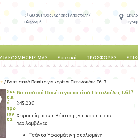
🛒
Καλάθι
|
Όροι Χρήσης
|
Αποστολή/
Σκυλο
Πληρωμή
Ηγουμ
 ΔΙΑΚΟΣΜΗΣΕΙΣ ΜΑΣ
Εποχικά
ΠΡΟΣΦΟΡΕΣ
ΕΠΙ
ετ
/ Βαπτιστικό Πακέτο για κορίτσι Πεταλούδες Ε617
Σχε
Βαπτιστικό Πακέτο για κορίτσι Πεταλούδες Ε617
τικ
ά
245.00
€
προ
ϊόν
Χειροποίητο σετ Βάπτισης για κορίτσι που
τα
περιλαμβάνει:
Τσάντα Υφασμάτινη στολισμένη