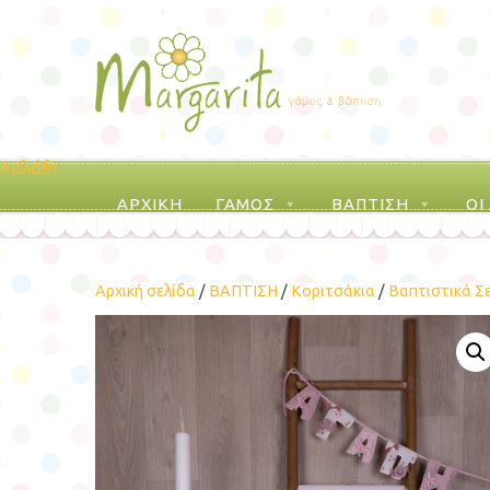
Καλάθι
ΑΡΧΙΚΗ
ΓΑΜΟΣ
ΒΑΠΤΙΣΗ
ΟΙ
Αρχική σελίδα
/
ΒΑΠΤΙΣΗ
/
Κοριτσάκια
/
Βαπτιστικά Σ