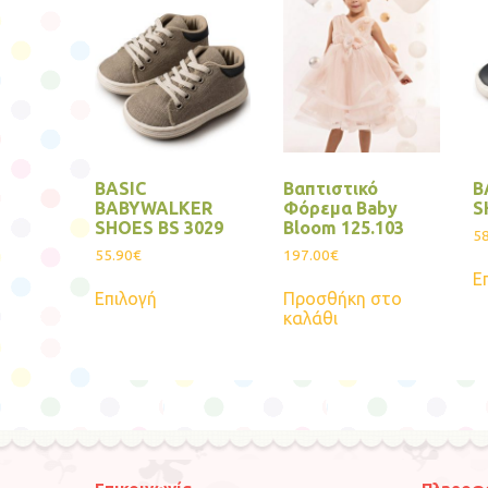
BASIC
Βαπτιστικό
B
BABYWALKER
Φόρεμα Baby
S
SHOES BS 3029
Bloom 125.103
58
55.90
€
197.00
€
Ε
Αυτό
Επιλογή
Προσθήκη στο
το
καλάθι
προϊόν
έχει
πολλαπλές
παραλλαγές.
Οι
επιλογές
μπορούν
να
επιλεγούν