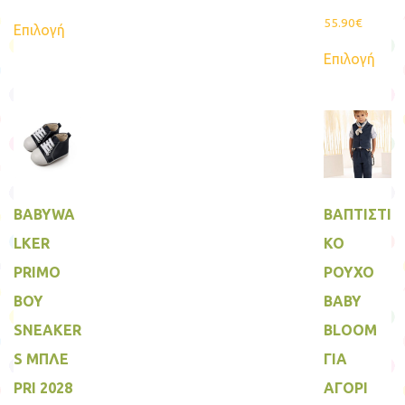
Αυτό
55.90
€
Επιλογή
το
Αυτ
προϊόν
Επιλογή
το
έχει
προϊ
πολλαπλές
έχει
παραλλαγές.
πολ
Οι
παρα
επιλογές
Οι
μπορούν
επιλ
να
μπο
επιλεγούν
να
στη
επιλ
σελίδα
BABYWA
ΒΑΠΤΙΣΤΙ
στη
του
σελί
προϊόντος
LKER
ΚΟ
του
προ
PRIMO
ΡΟΥΧΟ
BOY
BABY
SNEAKER
BLOOM
S MΠΛΕ
ΓΙΑ
PRI 2028
ΑΓΟΡΙ