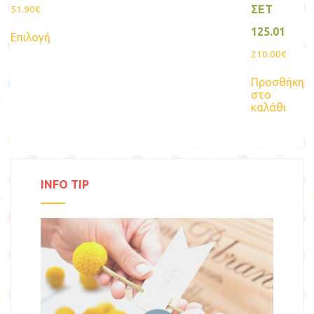
ΣΕΤ
51.90
€
Αυτό
125.01
Επιλογή
το
προϊόν
210.00
€
έχει
πολλαπλές
Προσθήκη
παραλλαγές.
στο
Οι
καλάθι
επιλογές
μπορούν
να
επιλεγούν
στη
σελίδα
INFO TIP
του
προϊόντος