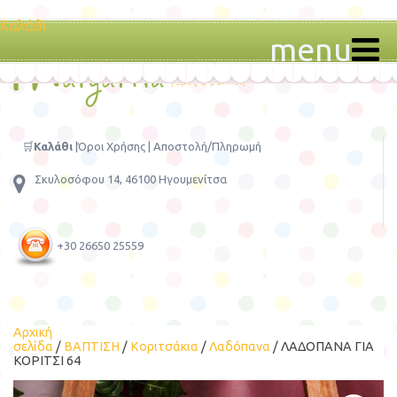
Καλάθι
menu
🛒
Καλάθι
|
Όροι Χρήσης
|
Αποστολή/Πληρωμή
Σκυλοσόφου 14, 46100 Ηγουμενίτσα
+30 26650 25559
Αρχική
σελίδα
/
ΒΑΠΤΙΣΗ
/
Κοριτσάκια
/
Λαδόπανα
/ ΛΑΔΟΠΑΝΑ ΓΙΑ
ΚΟΡΙΤΣΙ 64