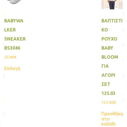
επιλογές
επιλ
μπορούν
μπο
να
να
επιλεγούν
επιλ
BABYWA
ΒΑΠΤΙΣΤΙ
στη
στη
σελίδα
σελί
LKER
ΚΟ
του
του
προϊόντος
προ
SNEAKER
ΡΟΥΧΟ
BS3046
BABY
BLOOM
55.90
€
Αυτό
ΓΙΑ
Επιλογή
το
προϊόν
ΑΓΟΡΙ
έχει
πολλαπλές
ΣΕΤ
παραλλαγές.
125.03
Οι
επιλογές
127.00
€
μπορούν
να
Προσθήκη
επιλεγούν
στο
στη
καλάθι
σελίδα