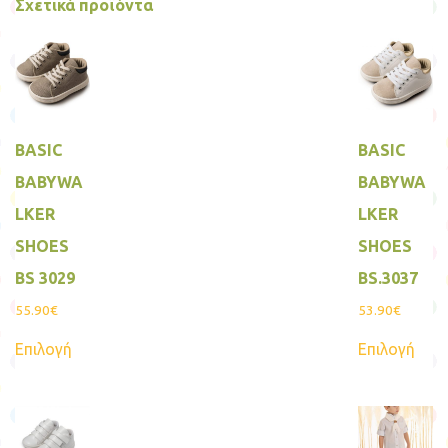
Σχετικά προϊόντα
BASIC
BASIC
BABYWA
BABYWA
LKER
LKER
SHOES
SHOES
BS 3029
BS.3037
55.90
€
53.90
€
Αυτό
Αυτ
Επιλογή
Επιλογή
το
το
προϊόν
προϊ
έχει
έχει
πολλαπλές
πολ
παραλλαγές.
παρα
Οι
Οι