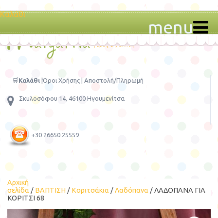
Καλάθι
menu
🛒
Καλάθι
|
Όροι Χρήσης
|
Αποστολή/Πληρωμή
Σκυλοσόφου 14, 46100 Ηγουμενίτσα
+30 26650 25559
Αρχική
σελίδα
/
ΒΑΠΤΙΣΗ
/
Κοριτσάκια
/
Λαδόπανα
/ ΛΑΔΟΠΑΝΑ ΓΙΑ
ΚΟΡΙΤΣΙ 68