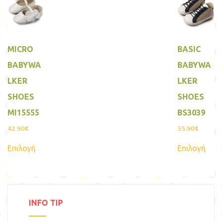
παρα
επιλογές
Οι
μπορούν
επιλ
να
μπο
επιλεγούν
να
στη
επιλ
σελίδα
MICRO
BASIC
στη
του
σελί
προϊόντος
BABYWA
BABYWA
του
προ
LKER
LKER
SHOES
SHOES
MI15555
BS3039
42.90
€
55.90
€
Αυτό
Αυτ
Επιλογή
Επιλογή
το
το
προϊόν
προϊ
έχει
έχει
πολλαπλές
πολ
παραλλαγές.
παρα
Οι
Οι
επιλογές
επιλ
INFO TIP
μπορούν
μπο
να
να