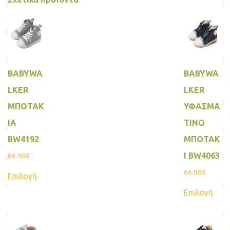
BABYWA
BABYWA
LKER
LKER
ΜΠΟΤΑΚ
ΥΦΑΣΜΑ
ΙΑ
ΤΙΝΟ
BW4192
ΜΠΟΤΑΚ
Ι BW4063
66.90
€
Αυτό
66.90
€
Επιλογή
το
Αυτ
προϊόν
Επιλογή
το
έχει
προϊ
πολλαπλές
έχει
παραλλαγές.
πολ
Οι