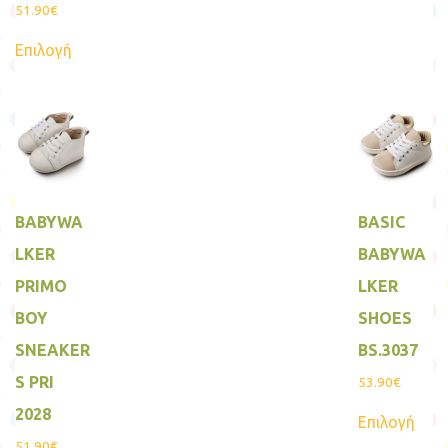
51.90
€
μπο
Αυτό
να
Επιλογή
το
επιλ
προϊόν
στη
έχει
σελί
πολλαπλές
του
παραλλαγές.
προ
Οι
επιλογές
μπορούν
να
επιλεγούν
BABYWA
BASIC
στη
σελίδα
LKER
BABYWA
του
προϊόντος
PRIMO
LKER
BOY
SHOES
SNEAKER
BS.3037
S PRI
53.90
€
Αυτ
2028
Επιλογή
το
προϊ
51.90
€