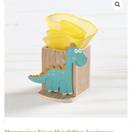
Μπομπονιέρα Ξύλινη Μολυβοθήκη Δεινόσαυρος