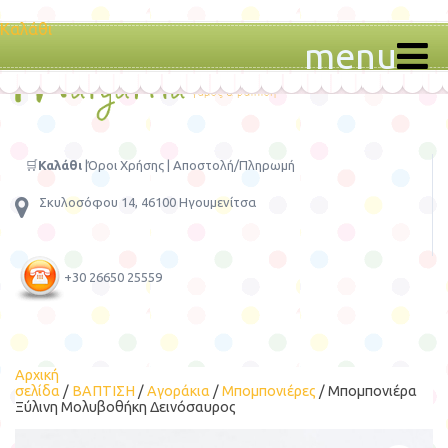
Καλάθι
menu
🛒
Καλάθι
|
Όροι Χρήσης
|
Αποστολή/Πληρωμή
Σκυλοσόφου 14, 46100 Ηγουμενίτσα
+30 26650 25559
Αρχική
σελίδα
/
ΒΑΠΤΙΣΗ
/
Αγοράκια
/
Μπομπονιέρες
/ Μπομπονιέρα
Ξύλινη Μολυβοθήκη Δεινόσαυρος