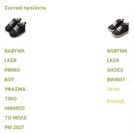
Σχετικά προϊόντα
BABYWA
BABYWA
LKER
LKER
PRIMO
SHOES
BOY
BW4031
ΥΦΑΣΜΑ
58.90
€
Αυτ
ΤΙΝΟ
Επιλογή
το
προϊ
ΗΜΙΜΠΟ
έχει
πολ
ΤΟ MΠΛΕ
παρα
PRI 2027
Οι
επιλ