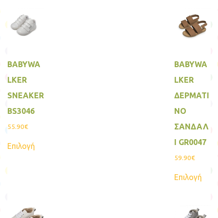
BABYWA
BABYWA
LKER
LKER
SNEAKER
ΔΕΡΜΑΤΙ
BS3046
ΝΟ
ΣΑΝΔΑΛ
55.90
€
Αυτό
Ι GR0047
Επιλογή
το
προϊόν
59.90
€
έχει
Αυτ
πολλαπλές
Επιλογή
το
παραλλαγές.
προϊ
Οι
έχει
επιλογές
πολ
μπορούν
παρα
να