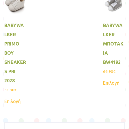
Οι
επιλεγούν
επιλ
στη
μπο
σελίδα
να
του
επιλ
προϊόντος
BABYWA
BABYWA
στη
σελί
LKER
LKER
του
προ
PRIMO
ΜΠΟΤΑΚ
BOY
ΙΑ
SNEAKER
BW4192
S PRI
66.90
€
Αυτ
2028
Επιλογή
το
προϊ
51.90
€
έχει
Αυτό
πολ
Επιλογή
το
παρα
προϊόν
Οι
έχει
επιλ
πολλαπλές
μπο
παραλλαγές.
να
Οι