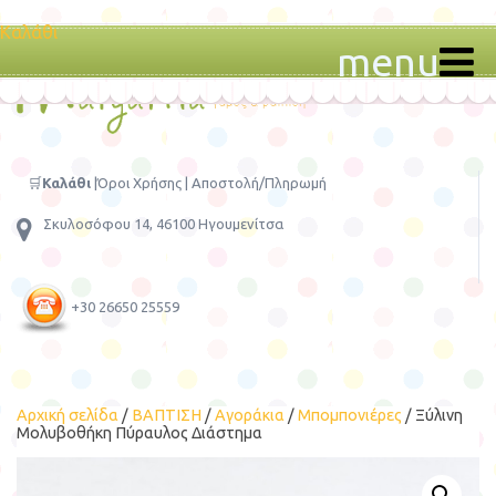
Καλάθι
menu
🛒
Καλάθι
|
Όροι Χρήσης
|
Αποστολή/Πληρωμή
Σκυλοσόφου 14, 46100 Ηγουμενίτσα
+30 26650 25559
Αρχική σελίδα
/
ΒΑΠΤΙΣΗ
/
Αγοράκια
/
Μπομπονιέρες
/ Ξύλινη
Μολυβοθήκη Πύραυλος Διάστημα