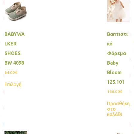
BABYWA
Βαπτιστι
LKER
κό
SHOES
Φόρεμα
BW 4098
Baby
Bloom
64.00
€
Αυτό
125.101
Επιλογή
το
προϊόν
166.00
€
έχει
πολλαπλές
Προσθήκη
παραλλαγές.
στο
Οι
καλάθι
επιλογές
μπορούν
να
επιλεγούν