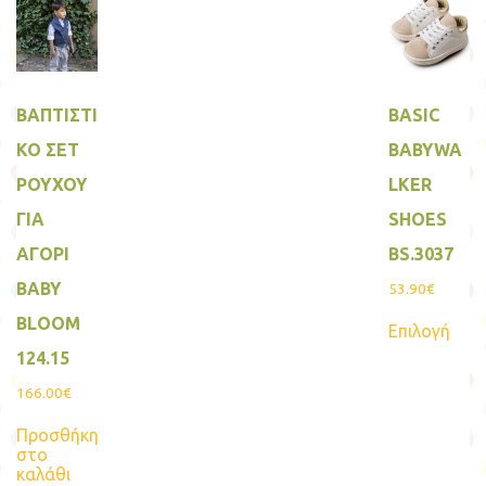
στη
σελίδα
του
προϊόντος
ΒΑΠΤΙΣΤΙ
BASIC
ΚΟ ΣΕΤ
BABYWA
ΡΟΥΧΟΥ
LKER
ΓΙΑ
SHOES
ΑΓΟΡΙ
BS.3037
BABY
53.90
€
Αυτ
BLOOM
Επιλογή
το
προϊ
124.15
έχει
πολ
166.00
€
παρα
Οι
Προσθήκη
επιλ
στο
μπο
καλάθι