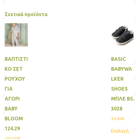
Σχετικά προϊόντα
ΒΑΠΤΙΣΤΙ
BASIC
ΚΟ ΣΕΤ
BABYWA
ΡΟΥΧΟΥ
LKER
ΓΙΑ
SHOES
ΑΓΟΡΙ
ΜΠΛΕ BS.
BABY
3028
BLOOM
55.90
€
Αυτ
124.29
Επιλογή
το
προϊ
166.00
€