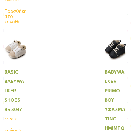
έχει
πολ
Προσθήκη
παρα
στο
Οι
καλάθι
επιλ
μπο
να
επιλ
στη
σελί
του
προ
BASIC
BABYWA
BABYWA
LKER
LKER
PRIMO
SHOES
BOY
BS.3037
ΥΦΑΣΜΑ
ΤΙΝΟ
53.90
€
Αυτό
ΗΜΙΜΠΟ
Επιλογή
το