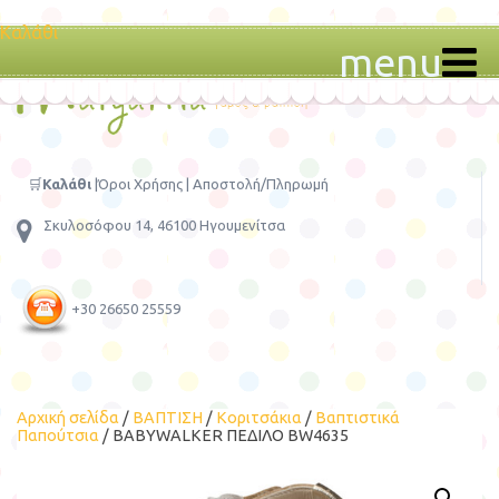
Καλάθι
menu
🛒
Καλάθι
|
Όροι Χρήσης
|
Αποστολή/Πληρωμή
Σκυλοσόφου 14, 46100 Ηγουμενίτσα
+30 26650 25559
Αρχική σελίδα
/
ΒΑΠΤΙΣΗ
/
Κοριτσάκια
/
Βαπτιστικά
Παπούτσια
/ BABYWALKER ΠΕΔΙΛΟ ΒW4635