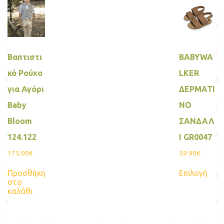
Οι
παραλλαγές.
επιλ
Οι
μπο
επιλογές
να
μπορούν
επιλ
να
στη
επιλεγούν
σελί
Βαπτιστι
BABYWA
στη
του
σελίδα
προ
κό Ρούχο
LKER
του
προϊόντος
για Αγόρι
ΔΕΡΜΑΤΙ
Βaby
ΝΟ
Bloom
ΣΑΝΔΑΛ
124.122
Ι GR0047
175.00
€
59.90
€
Αυτ
Προσθήκη
Επιλογή
το
στο
προϊ
καλάθι
έχει
πολ
παρα
Οι