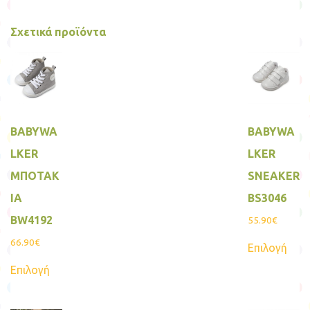
Σχετικά προϊόντα
BABYWA
BABYWA
LKER
LKER
ΜΠΟΤΑΚ
SNEAKER
ΙΑ
BS3046
BW4192
55.90
€
Αυτ
66.90
€
Επιλογή
το
Αυτό
προϊ
Επιλογή
το
έχει
προϊόν
πολ
έχει
παρα
πολλαπλές