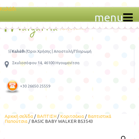
Καλάθι
menu
🛒
Καλάθι
|
Όροι Χρήσης
|
Αποστολή/Πληρωμή
Σκυλοσόφου 14, 46100 Ηγουμενίτσα
+30 26650 25559
Αρχική σελίδα
/
ΒΑΠΤΙΣΗ
/
Κοριτσάκια
/
Βαπτιστικά
Παπούτσια
/ BASIC BABY WALKER BS3543