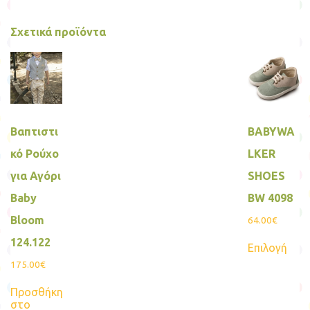
Σχετικά προϊόντα
Βαπτιστι
BABYWA
κό Ρούχο
LKER
για Αγόρι
SHOES
Βaby
BW 4098
Bloom
64.00
€
Αυτ
124.122
Επιλογή
το
προϊ
175.00
€
έχει
πολ
Προσθήκη
παρα
στο