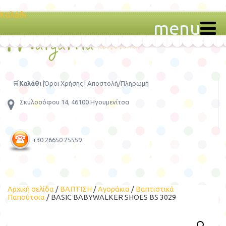
Καλάθι
menu
🛒
Καλάθι
|
Όροι Χρήσης
|
Αποστολή/Πληρωμή
Σκυλοσόφου 14, 46100 Ηγουμενίτσα
+30 26650 25559
Αρχική σελίδα
/
ΒΑΠΤΙΣΗ
/
Αγοράκια
/
Βαπτιστικά
Παπούτσια
/ BASIC BABYWALKER SHOES BS 3029