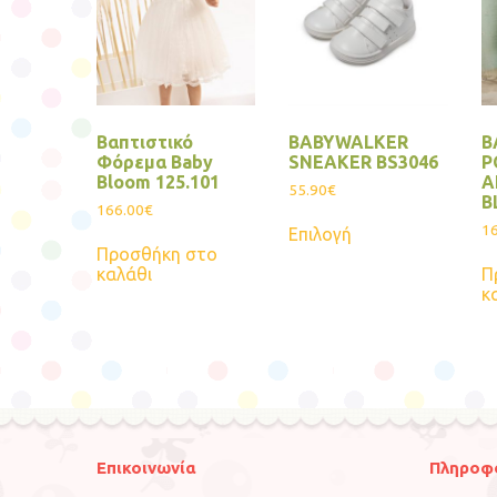
Βαπτιστικό
BABYWALKER
Β
Φόρεμα Baby
SNEAKER BS3046
Ρ
Bloom 125.101
Α
55.90
€
B
166.00
€
Αυτό
1
Επιλογή
το
Προσθήκη στο
προϊόν
καλάθι
Π
έχει
κ
πολλαπλές
παραλλαγές.
Οι
επιλογές
μπορούν
να
επιλεγούν
στη
σελίδα
Επικοινωνία
Πληροφ
του
προϊόντος