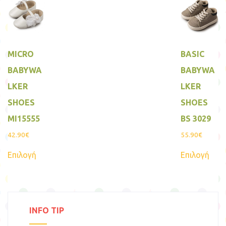
παραλλαγές.
να
Οι
επιλ
επιλογές
στη
μπορούν
σελί
να
του
επιλεγούν
προ
MICRO
BASIC
στη
σελίδα
BABYWA
BABYWA
του
προϊόντος
LKER
LKER
SHOES
SHOES
MI15555
BS 3029
42.90
€
55.90
€
Αυτό
Αυτ
Επιλογή
Επιλογή
το
το
προϊόν
προϊ
έχει
έχει
πολλαπλές
πολ
παραλλαγές.
παρα
Οι
Οι
επιλογές
επιλ
INFO TIP
μπορούν
μπο