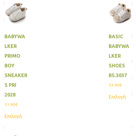
BABYWA
BASIC
LKER
BABYWA
PRIMO
LKER
BOY
SHOES
SNEAKER
BS.3037
S PRI
53.90
€
Αυτ
2028
Επιλογή
το
προϊ
51.90
€
έχει
Αυτό
πολ
Επιλογή
το
παρα
προϊόν
Οι
έχει
επιλ
πολλαπλές
μπο