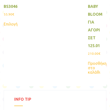
BS3046
BABY
BLOOM
55.90
€
Αυτό
ΓΙΑ
Επιλογή
το
προϊόν
ΑΓΟΡΙ
έχει
πολλαπλές
ΣΕΤ
παραλλαγές.
125.01
Οι
επιλογές
210.00
€
μπορούν
να
Προσθήκη
επιλεγούν
στο
στη
καλάθι
σελίδα
του
προϊόντος
INFO TIP