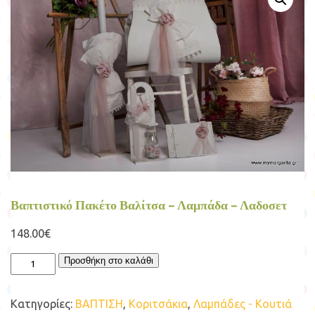
Βαπτιστικό Πακέτο Βαλίτσα – Λαμπάδα – Λαδοσετ
148.00
€
Βαπτιστικό
Προσθήκη στο καλάθι
Πακέτο
Βαλίτσα
–
Κατηγορίες:
ΒΑΠΤΙΣΗ
,
Κοριτσάκια
,
Λαμπάδες - Κουτιά
Λαμπάδα