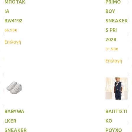
ΜΠΟΤΑΚ
PRIMO
ΙΑ
BOY
BW4192
SNEAKER
S PRI
66.90
€
Αυτό
2028
Επιλογή
το
προϊόν
51.90
€
έχει
Αυτ
πολλαπλές
Επιλογή
το
παραλλαγές.
προϊ
Οι
έχει
επιλογές
πολ
μπορούν
παρα
να
Οι
επιλεγούν
επιλ
στη
μπο
σελίδα
να
του
επιλ
προϊόντος
BABYWA
ΒΑΠΤΙΣΤΙ
στη
σελί
LKER
ΚΟ
του
προ
SNEAKER
ΡΟΥΧΟ