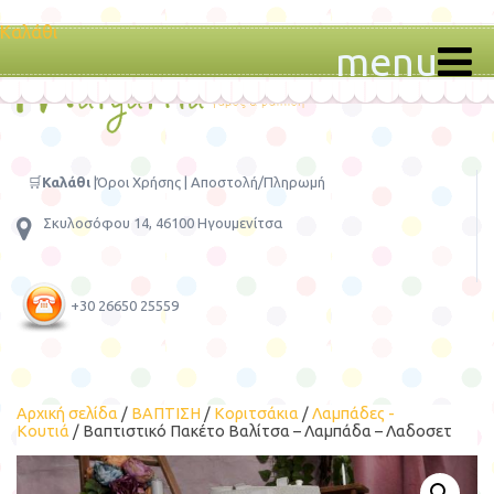
Καλάθι
menu
🛒
Καλάθι
|
Όροι Χρήσης
|
Αποστολή/Πληρωμή
Σκυλοσόφου 14, 46100 Ηγουμενίτσα
+30 26650 25559
Αρχική σελίδα
/
ΒΑΠΤΙΣΗ
/
Κοριτσάκια
/
Λαμπάδες -
Κουτιά
/ Βαπτιστικό Πακέτο Βαλίτσα – Λαμπάδα – Λαδοσετ