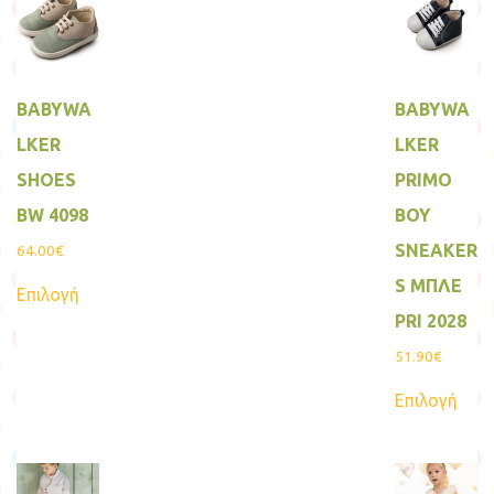
BABYWA
BABYWA
LKER
LKER
SHOES
PRIMO
BW 4098
BOY
SNEAKER
64.00
€
Αυτό
S MΠΛΕ
Επιλογή
το
προϊόν
PRI 2028
έχει
πολλαπλές
51.90
€
παραλλαγές.
Αυτ
Οι
Επιλογή
το
επιλογές
προϊ
μπορούν
έχει
να
πολ
επιλεγούν
παρα
στη