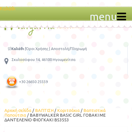
Καλάθι
menu
🛒
Καλάθι
|
Όροι Χρήσης
|
Αποστολή/Πληρωμή
Σκυλοσόφου 14, 46100 Ηγουμενίτσα
+30 26650 25559
Αρχική σελίδα
/
ΒΑΠΤΙΣΗ
/
Κοριτσάκια
/
Βαπτιστικά
Παπούτσια
/ BABYWALKER BASIC GIRL ΓΟΒΑΚΙ ΜΕ
ΔΑΝΤΕΛΕΝΙΟ ΦΙΟΓΚΑΚΙ BS3553