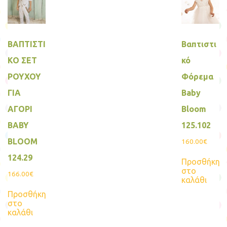
Οι
σελίδα
επιλ
του
μπο
προϊόντος
να
επιλ
ΒΑΠΤΙΣΤΙ
Βαπτιστι
στη
σελί
ΚΟ ΣΕΤ
κό
του
προ
ΡΟΥΧΟΥ
Φόρεμα
ΓΙΑ
Baby
ΑΓΟΡΙ
Bloom
BABY
125.102
BLOOM
160.00
€
124.29
Προσθήκη
στο
166.00
€
καλάθι
Προσθήκη
στο
καλάθι